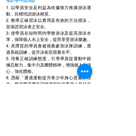
1. 以學員安全及利益為依據致力推廣游泳運
動，目標培訓游泳精英。
2. 教導正確習泳以實用及有效的方法授泳，
並保證習泳者之安全。
3. 使學員在短時間內學會游泳及提高游泳水
準，保障個人水上安全，從而享受游泳樂趣。
4. 具潛質的學員會被推薦參加泳隊訓練，透
過系統訓練，提升泳術至競賽水平。
5. 培養正確訓練態度，引導學員從運動中鍛
煉忍耐力，集中力及團體精神，增強個人自信
心，強化體格。
6. 憑藉「通過運動提升青少年身心質素」理
念，務求學員們在訓練過程中培養個人良好品
格及體育精神。